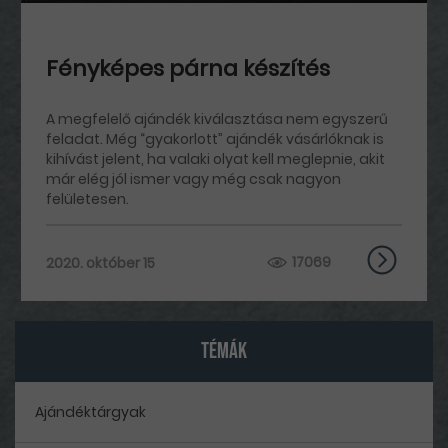
Fényképes párna készítés
A megfelelő ajándék kiválasztása nem egyszerű
feladat. Még “gyakorlott” ajándék vásárlóknak is
kihívást jelent, ha valaki olyat kell meglepnie, akit
már elég jól ismer vagy még csak nagyon
felületesen.
17069
2020. október 15
TÉMÁK
Ajándéktárgyak