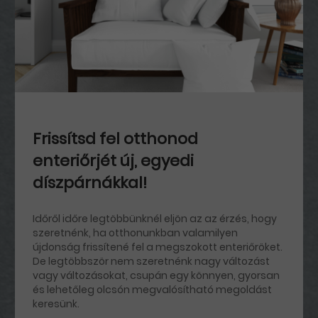
Frissítsd fel otthonod
enteriőrjét új, egyedi
díszpárnákkal!
Időről időre legtöbbünknél eljön az az érzés, hogy
szeretnénk, ha otthonunkban valamilyen
újdonság frissítené fel a megszokott enteriőröket.
De legtöbbször nem szeretnénk nagy változást
vagy változásokat, csupán egy könnyen, gyorsan
és lehetőleg olcsón megvalósítható megoldást
keresünk.