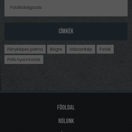
Fotókidolgozás
CÍMKÉK
Fényképes párna
Bögre
Vászonkép
Fotók
Póló nyomtatás
Főoldal
Rólunk