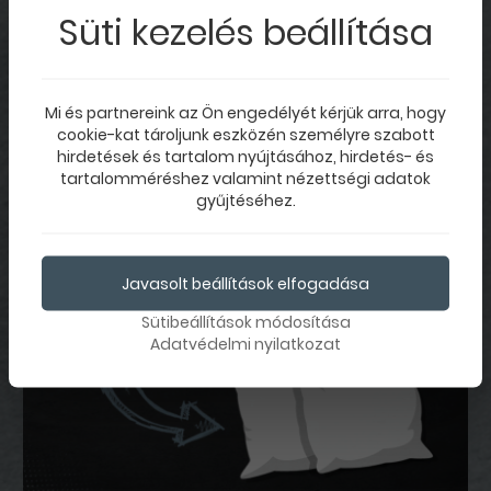
Süti kezelés beállítása
Te melyik típusba tartozol? Aki előre készül a
Karácsonyra és minden ajándékot időben kitalál
és beszerez? Vagy az a típus, aki az utolsó
pillanatban kap észhez és eszmél rá, hogy még
Mi és partnereink az Ön engedélyét kérjük arra, hogy
mennyi ajándékot kell vásárolnia?
cookie-kat tároljunk eszközén személyre szabott
hirdetések és tartalom nyújtásához, hirdetés- és
tartalomméréshez valamint nézettségi adatok
6548
2020. december 11
gyűjtéséhez.
Javasolt beállítások elfogadása
Sütibeállítások módosítása
Adatvédelmi nyilatkozat