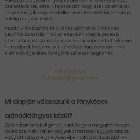
szeretteinknek, ezzel kifejezve azt, hogy ezek az emlékek
mindannyiunk számára kellemesek és szeretnénk még jó
sokáig megőrizni őket.
Az általunk készített fényképes ajándékok Debrecen
belvárosában található üzletünkben személyesen is
átvehetőek, vagy országos kiszállítással is kérhetőek rövid
határidővel. Ha bármilyen kérdésed van, keress minket
elérhetőségeinken, kollégáink szívesen segítenek:
+36 52 321 549
fotolux88@gmail.com
Mi alapján válasszunk a fényképes
ajándéktárgyak közül?
Elsősorban arra kell gondolnunk, hogy a megajándékozni
kívánt személy milyen tárgyakat használ leggyakrabban,
vagy otthona mely helyiségeiben tölti a legtöbb időt. Ha