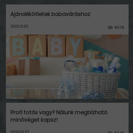
Ajándékötletek babaváráshoz
2022.10.02
6076
Profi fotós vagy? Nálunk megbízható
minőséget kapsz!
2023.02.27