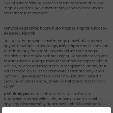
sikerül beletrafálnunk, akkor biztosan hasznosnak találja
majd és az általunk választott fényképes ajándék máris
szerethető lesz Számára.
Konyhai kiegészítők: bögre, hűtőmágnes, naptár, kulacsok
és korsók, faliórák
Ha tudjuk, hogy szeret kávézni vagy teázni, akkor remek
egyedi fényképes ajándék
egy szép bögre
a saját kedvenc
fotóddal vagy fotóiddal. Ugyanis nálunk akár a bögre
mindkét oldalára választhatsz képet, illetve lehetőség van
feliratozásra is. A bögre méretét tekintve legnépszerűbb a
3 dl-es, de emellett még a szín, a megjelenés, az anyag is
választható, így teljesen személyre szabható fényképes
ajándék. Egyik legnépszerűbb termékünk, amit neked is
ajánlunk: a varázsbögre, amely hő hatására változtatja a
színét.
A
hűtőmágnes
nemcsak az utazások emlékeinek
felidézésére remek választás, hanem szeretteinknek is
egy-egy jeles esemény alkalmával. Többféle méretből
választhatsz, 10 db feletti rendelésnél ráadásul még