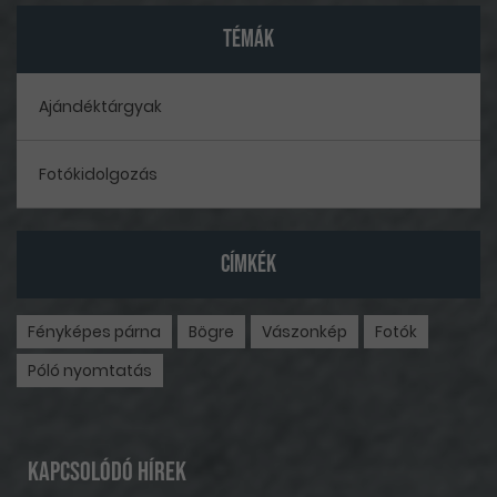
TÉMÁK
Ajándéktárgyak
Fotókidolgozás
CÍMKÉK
Fényképes párna
Bögre
Vászonkép
Fotók
Póló nyomtatás
Kapcsolódó hírek