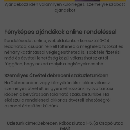
Ajándékozz idén valamilyen különleges, személyre szabott
ajándékot
Fényképes ajándékok online rendeléssel
Rendelésedet online, weboldalunkon keresztül 0-24
leadhatod, csupán fel kell töltened a megfelelő fotókat és
néhány kattintással véglegesítheted is. Többféle fizetési
mód és átvételi lehetőség közül választhatsz attól
függően, hogy neked melyik a legkényelmesebb.
Személyes átvétel debreceni szaküzletünkben
Ha Debrecenben vagy környékén élsz, akkor válassz
személyes átvételt és gyere el hozzánk nyitva tartási
időben a belvárosban található szaküzletünkbe. Ha
elkészül a rendelésed, akkor az átvételi lehetőségről
azonnal értesítést küldünk.
Üzletünk címe: Debrecen, Rákóczi utca 1-5. (a Csapó utca
felől)