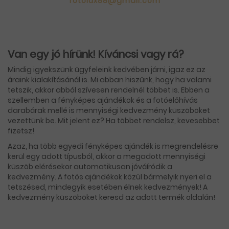
fotolux88@gmail.com
Van egy jó hírünk! Kíváncsi vagy rá?
Mindig igyekszünk ügyfeleink kedvében járni, igaz ez az
áraink kialakításánál is. Mi abban hiszünk, hogy ha valami
tetszik, akkor abból szívesen rendelnél többet is. Ebben a
szellemben a fényképes ajándékok és a fotóelőhívás
darabárak mellé is mennyiségi kedvezmény küszöböket
vezettünk be. Mit jelent ez? Ha többet rendelsz, kevesebbet
fizetsz!
Azaz, ha több egyedi fényképes ajándék is megrendelésre
kerül egy adott típusból, akkor a megadott mennyiségi
küszöb elérésekor automatikusan jóváíródik a
kedvezmény. A fotós ajándékok közül bármelyik nyeri el a
tetszésed, mindegyik esetében élnek kedvezmények! A
kedvezmény küszöböket keresd az adott termék oldalán!