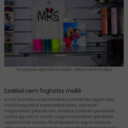
Fényképes ajándékok széles választékát kínáljuk
Ezekkel nem foghatsz mellé
A mai technikai eszközöknek köszönhetően egyre több
családtagunkkal, barátunkkal közös, sikeresen
megörökített pillanat van, amelyre szívesen gondolunk
vissza. Így nem is csoda, hogy a személyes ajándékok
egybeforrtak a közös fényképekkel és egyre többször
választunk egyedi fényképes ajándék lehetőségek közül