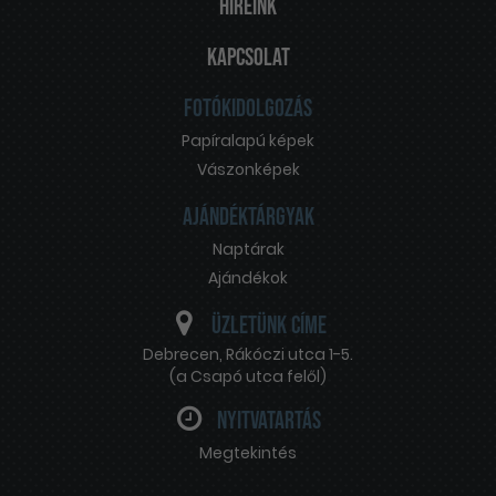
Híreink
Kapcsolat
Fotókidolgozás
Papíralapú képek
Vászonképek
Ajándéktárgyak
Naptárak
Ajándékok
Üzletünk címe
Debrecen
,
Rákóczi utca 1-5.
(a Csapó utca felől)
Nyitvatartás
Megtekintés