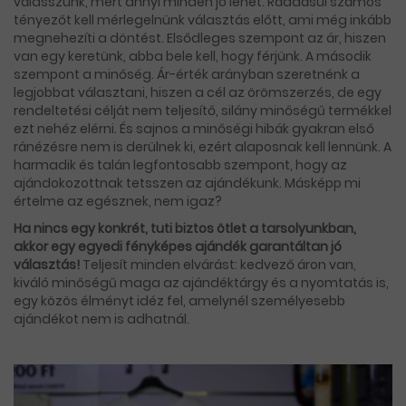
válasszunk, mert annyi minden jó lehet. Ráadásul számos
tényezőt kell mérlegelnünk választás előtt, ami még inkább
megnehezíti a döntést. Elsődleges szempont az ár, hiszen
van egy keretünk, abba bele kell, hogy férjünk. A második
szempont a minőség. Ár-érték arányban szeretnénk a
legjobbat választani, hiszen a cél az örömszerzés, de egy
rendeltetési célját nem teljesítő, silány minőségű termékkel
ezt nehéz elérni. És sajnos a minőségi hibák gyakran első
ránézésre nem is derülnek ki, ezért alaposnak kell lennünk. A
harmadik és talán legfontosabb szempont, hogy az
ajándokozottnak tetsszen az ajándékunk. Másképp mi
értelme az egésznek, nem igaz?
Ha nincs egy konkrét, tuti biztos ötlet a tarsolyunkban,
akkor egy egyedi fényképes ajándék garantáltan jó
választás!
Teljesít minden elvárást: kedvező áron van,
kiváló minőségű maga az ajándéktárgy és a nyomtatás is,
egy közös élményt idéz fel, amelynél személyesebb
ajándékot nem is adhatnál.