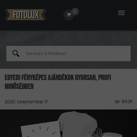
0
Toggle
naviga
Egyedi fényképes ajándékok gyorsan, profi
minőségben
8425
2020. szeptember 17