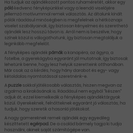
Ha tudjuk az ajándékozott pontos ruhaméretét, akkor egy
póló
kedvenc fényképünkkel vagy a leendő viselőjére
jellemző motívummal remek választás. Az általunk kínált
pólók ráadásul minőségben is megfelelnek a hétköznapi
viselet szabályainak, így biztosan kényelmes és szerethető
ajándék lesz hosszú távon is. Arról nem is beszélve, hogy
színek közül is válogathatunk, így biztosan megtaláljuk a
leginkább megfelelőt.
A fényképes ajándék
párnák
a kanapéra, az ágyra, a
fotelbe, a gyerekágyba egyaránt jól mutatnak, így biztosak
lehetünk benne, hogy lesz helyük szeretteink otthonában.
Már csak az a kérdés, hogy hány darabot és egy- vagy
kétoldalas nyomtatással szeretnénk-e.
A
puzzle
sokkal játékosabb választás, hiszen megvan az
izgalma a kirakásának is. Ráadásul nem egyből “készen”
adjuk át, ezzel kiemelkedik a fényképes ajándéktárgyak
közül. Gyerekeknek, felnőtteknek egyaránt jó választás, ha
tudjuk, hogy szeretik a hasonló játékokat.
A nagy gamereknek remek ajándék egy egyedileg
készíttetett
egérpad
. De a család bármely tagja ki tudja
használni, akinek saját számítógépe van.