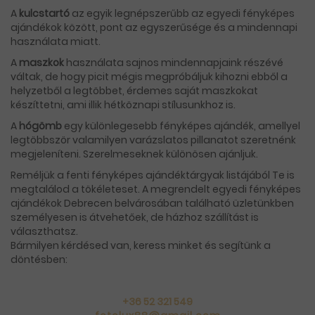
A
kulcstartó
az egyik legnépszerűbb az egyedi fényképes
ajándékok között, pont az egyszerűsége és a mindennapi
használata miatt.
A
maszkok
használata sajnos mindennapjaink részévé
váltak, de hogy picit mégis megpróbáljuk kihozni ebből a
helyzetből a legtöbbet, érdemes saját maszkokat
készíttetni, ami illik hétköznapi stílusunkhoz is.
A
hógömb
egy különlegesebb fényképes ajándék, amellyel
legtöbbször valamilyen varázslatos pillanatot szeretnénk
megjeleníteni. Szerelmeseknek különösen ajánljuk.
Reméljük a fenti fényképes ajándéktárgyak listájából Te is
megtalálod a tökéleteset. A megrendelt egyedi fényképes
ajándékok Debrecen belvárosában található üzletünkben
személyesen is átvehetőek, de házhoz szállítást is
választhatsz.
Bármilyen kérdésed van, keress minket és segítünk a
döntésben:
+36 52 321 549