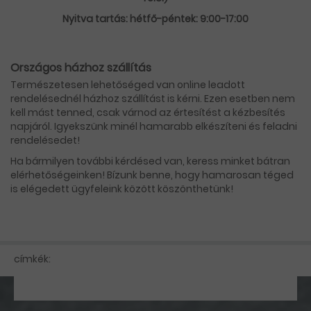
Nyitva tartás: hétfő-péntek: 9:00-17:00
Országos házhoz szállítás
Természetesen lehetőséged van online leadott
rendelésednél házhoz szállítást is kérni. Ezen esetben nem
kell mást tenned, csak várnod az értesítést a kézbesítés
napjáról. Igyekszünk minél hamarabb elkészíteni és feladni
rendelésedet!
Ha bármilyen további kérdésed van, keress minket bátran
elérhetőségeinken! Bízunk benne, hogy hamarosan téged
is elégedett ügyfeleink között köszönthetünk!
címkék: