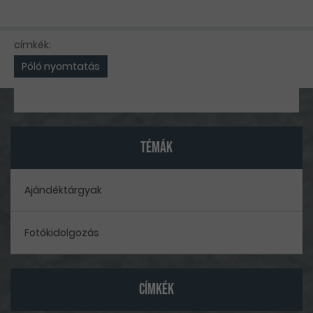
címkék:
Póló nyomtatás
TÉMÁK
Ajándéktárgyak
Fotókidolgozás
CÍMKÉK