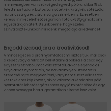
mennyiségben van szükséged egyedi pólóra, akkor 15 db
felett már tudunk biztosítani sötétkék, királykék, sötétzöld,
narancssárga és citromsárga színekben is. Ez esetben
keress minket elérhetőségünkön: fotolux88@gmail.com
egyedi árajánlatért. Bízunk benne, hogy széles
színválasztékunkban mindenki megtalálja a kedvencét!
Engedd szabadjára a kreativitásod!
A minőséget és a profi nyomtatást mi biztosítjuk, már csak
a képet vagy a feliratot kell kitalálni a pólóra. Ha csak egy
egyszerű szimbólumot választottál, akkor elegendő az
egyoldalas nyomtatás, de ha valamilyen üzenetet is
szeretnél rajta megjeleníteni, vagy nem tudsz választani
két tökéletes kép között, akkor válaszd a kétoldalas póló
nyomtatás lehetőségét! Keress egy jó mintát előre és egy
vicces szöveget hátra, garantáltan sikered lesz vele!