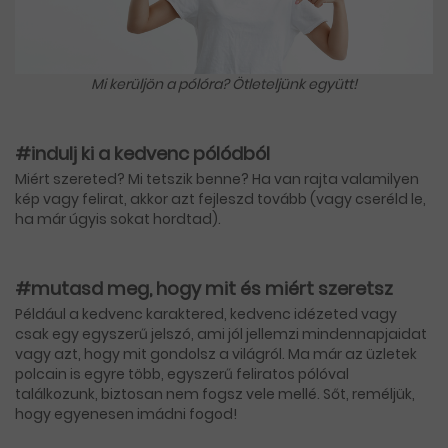
Mi kerüljön a pólóra? Ötleteljünk együtt!
#indulj ki a kedvenc pólódból
Miért szereted? Mi tetszik benne? Ha van rajta valamilyen
kép vagy felirat, akkor azt fejleszd tovább (vagy cseréld le,
ha már úgyis sokat hordtad).
#mutasd meg, hogy mit és miért szeretsz
Például a kedvenc karaktered, kedvenc idézeted vagy
csak egy egyszerű jelszó, ami jól jellemzi mindennapjaidat
vagy azt, hogy mit gondolsz a világról. Ma már az üzletek
polcain is egyre több, egyszerű feliratos pólóval
találkozunk, biztosan nem fogsz vele mellé. Sőt, reméljük,
hogy egyenesen imádni fogod!