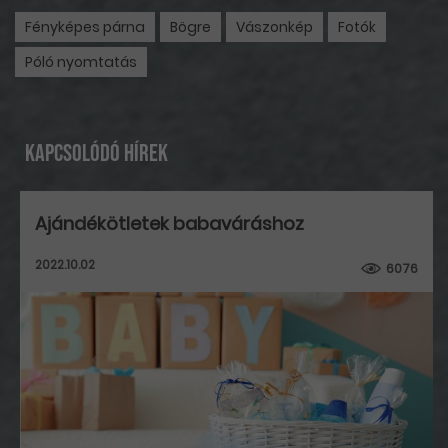
Fényképes párna
Bögre
Vászonkép
Fotók
Póló nyomtatás
Kapcsolódó hírek
Ajándékötletek babaváráshoz
2022.10.02
6076