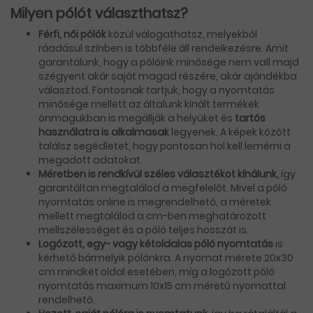
Milyen pólót választhatsz?
Férfi, női pólók
közül válogathatsz, melyekből
ráadásul színben is többféle áll rendelkezésre. Amit
garantálunk, hogy a pólóink minősége nem vall majd
szégyent akár saját magad részére, akár ajándékba
választod. Fontosnak tartjuk, hogy a nyomtatás
minősége mellett az általunk kínált termékek
önmagukban is megállják a helyüket és
tartós
használatra is alkalmasak
legyenek. A képek között
találsz segédletet, hogy pontosan hol kell lemérni a
megadott adatokat.
Méretben is rendkívül széles választékot kínálunk,
így
garantáltan megtalálod a megfelelőt. Mivel a póló
nyomtatás online is megrendelhető, a méretek
mellett megtalálod a cm-ben meghatározott
mellszélességet és a póló teljes hosszát is.
Logózott, egy- vagy kétoldalas póló nyomtatás
is
kérhető bármelyik pólónkra. A nyomat mérete 20x30
cm mindkét oldal esetében, míg a logózott póló
nyomtatás maximum 10x15 cm méretű nyomattal
rendelhető.