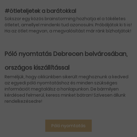
#ötleteljetek a barátokkal
Sokszor egy közös brainstorming hozhatja el a tökéletes
ötletet, amellyel mindenki tud azonosulni. Próbáljátok ki ti is!
Ha az ötlet megvan, a megvalósítást már ránk bízhatjátok!
Póló nyomtatás Debrecen belvárosában,
országos kiszállítással
Reméljük, hogy cikkünkben sikerült meghoznunk a kedved
az egyedi póló nyomtatáshoz és minden szükséges
információt megtalálsz a honlapunkon. De bármilyen
kérdésed felmerül, keress minket bátran! Szívesen állunk
rendelkezésedre!
Póló nyomtatás