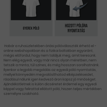
Habár a ruhaüzletekben óriási pólóválaszték érhető el -
online webshopokban és a fizikai boltokban egyaránt,
mégis előfordul, hogy nem találjuk meg, amit keresünk.
Nem elég egyedi, vagy már nincs olyan méretben, nem
tetszik a minta, túl színes, és még hosszan sorolhatnánk.
Ilyenkor a legjobb megoldás az egyedi póló nyomtatás,
mellyel könnyedén megvalósíthatod elképzeléseidet,
ráadásul nálunk igen kedvező áron kapsz jó minőséget.
Ajándékötletnek is külön dicséretet érdemel egy egyedi
képpel vagy felirattal ellátott póló, hiszen teljes mértékben
személyre szabható.