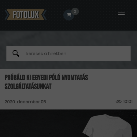
0
Toggle
naviga
Próbáld ki egyedi póló nyomtatás
szolgáltatásunkat
10101
2020. december 05