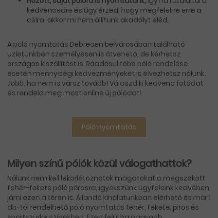
Hozott, saját pólóra is nyomtatunk,
így ha rátaláltál a
kedvencedre és úgy érzed, hogy megfelelne erre a
célra, akkor mi nem állítunk akadályt eléd.
A póló nyomtatás Debrecen belvárosában található
üzletünkben személyesen is átvehető, de kérhetsz
országos kiszállítást is. Ráadásul több póló rendelése
esetén mennyiségi kedvezményeket is élvezhetsz nálunk.
Jobb, ha nem is vársz tovább! Válaszd ki kedvenc fotódat
és rendeld meg most online új pólódat!
Póló nyomtatás
Milyen színű pólók közül válogathattok?
Nálunk nem kell lekorlátoznotok magatokat a megszokott
fehér-fekete póló párosra, igyekszünk ügyfeleink kedvében
járni ezen a téren is. Állandó kínálatunkban elérhető és már 1
db-tól rendelhető póló nyomtatás fehér, fekete, piros és
sportszürke színekben. Ezen felül ha nagyobb