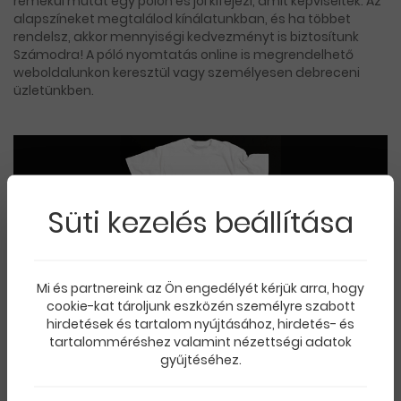
remekül mutat egy pólón és jól kifejezi, amit képviseltek. Az
alapszíneket megtalálod kínálatunkban, és ha többet
rendelsz, akkor mennyiségi kedvezményt is biztosítunk
Számodra! A póló nyomtatás online is megrendelhető
weboldalunkon keresztül vagy személyesen debreceni
üzletünkben.
Süti kezelés beállítása
Nálunk jó minőséget kapsz kedvező áron! Póló nyomtatás
Mi és partnereink az Ön engedélyét kérjük arra, hogy
Debrecen belvárosában, országos kiszállítással
cookie-kat tároljunk eszközén személyre szabott
hirdetések és tartalom nyújtásához, hirdetés- és
tartalomméréshez valamint nézettségi adatok
Ha bármilyen kérdésed van, szívesen segítünk! Vedd fel
gyűjtéséhez.
velünk a kapcsolatot elérhetőségeinken:
Profi minőségű póló nyomtatás Debrecen és az ország