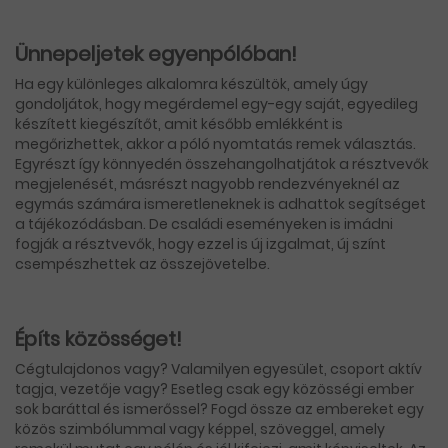
Ünnepeljetek egyenpólóban!
Ha egy különleges alkalomra készültök, amely úgy
gondoljátok, hogy megérdemel egy-egy saját, egyedileg
készített kiegészítőt, amit később emlékként is
megőrizhettek, akkor a póló nyomtatás remek választás.
Egyrészt így könnyedén összehangolhatjátok a résztvevők
megjelenését, másrészt nagyobb rendezvényeknél az
egymás számára ismeretleneknek is adhattok segítséget
a tájékozódásban. De családi eseményeken is imádni
fogják a résztvevők, hogy ezzel is új izgalmat, új színt
csempészhettek az összejövetelbe.
Építs közösséget!
Cégtulajdonos vagy? Valamilyen egyesület, csoport aktív
tagja, vezetője vagy? Esetleg csak egy közösségi ember
sok baráttal és ismerőssel? Fogd össze az embereket egy
közös szimbólummal vagy képpel, szöveggel, amely