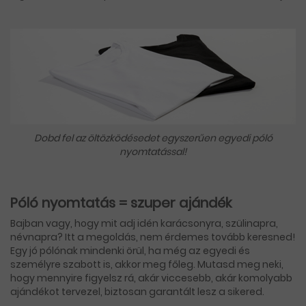
Dobd fel az öltözködésedet egyszerűen egyedi póló
nyomtatással!
Póló nyomtatás = szuper ajándék
Bajban vagy, hogy mit adj idén karácsonyra, szülinapra,
névnapra? Itt a megoldás, nem érdemes tovább keresned!
Egy jó pólónak mindenki örül, ha még az egyedi és
személyre szabott is, akkor meg főleg. Mutasd meg neki,
hogy mennyire figyelsz rá, akár viccesebb, akár komolyabb
ajándékot tervezel, biztosan garantált lesz a sikered.