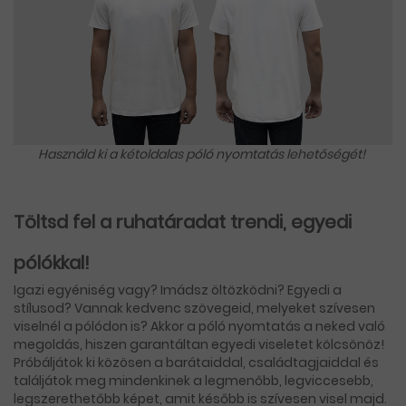
Használd ki a kétoldalas póló nyomtatás lehetőségét!
Töltsd fel a ruhatáradat trendi, egyedi
pólókkal!
Igazi egyéniség vagy? Imádsz öltözködni? Egyedi a
stílusod? Vannak kedvenc szövegeid, melyeket szívesen
viselnél a pólódon is? Akkor a póló nyomtatás a neked való
megoldás, hiszen garantáltan egyedi viseletet kölcsönöz!
Próbáljátok ki közösen a barátaiddal, családtagjaiddal és
találjátok meg mindenkinek a legmenőbb, legviccesebb,
legszerethetőbb képet, amit később is szívesen visel majd.