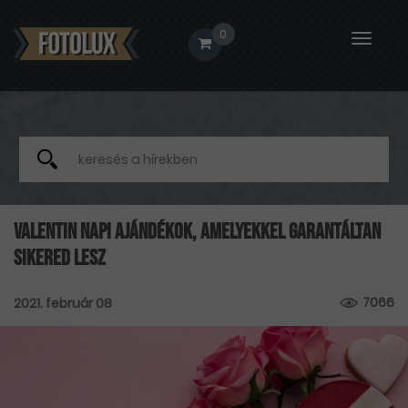
0
Toggle
naviga
Valentin napi ajándékok, amelyekkel garantáltan
sikered lesz
7066
2021. február 08