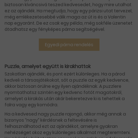
biztosan kíváncsivá teszed kedvesedet, hogy mire utalhat
ez az ajándék. Ha megtudja, hogy egy párizsi utat tervezel,
még emlékezetesebbé válik maga az út is és a Valentin
nap egyaránt. De ez csak egy példa, még sokféle üzenetet
átadhatsz egy fényképes párna segítségével.
Egyedi párna rendelés
Puzzle, amelyet együtt is kirakhattok
Szokatlan ajándék, és pont ezért különleges. Ha a párod
kedveli a társasjátékokat, sőt a puzzle az egyik kedvence,
akkor biztosan örülne egy ilyen ajándéknak. A puzzlere
nyomtathatsz szintén egy kedvenc fotót magatokról,
amelyet a kirakás után akár bekeretezve ki is tehettek a
falra vagy egy komódra.
Ha a kedvesed nagy puzzle rajongó, akkor még annak a
bizonyos “nagy” kérdésnek a feltevésére is
felhasználhatod ezt az ajándékot, amelyre gyakran
nehézséget okoz egy különleges alkalmat megteremteni.