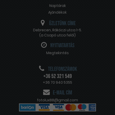
Naptárak
Ajándékok
Üzletünk címe
Debrecen
,
Rákóczi utca 1-5.
(a Csapó utca felől)
Nyitvatartás
Megtekintés
Telefonszámok
+36 52 321 549
+36 70 940 5355
E-mail cím
fotolux88@gmail.com