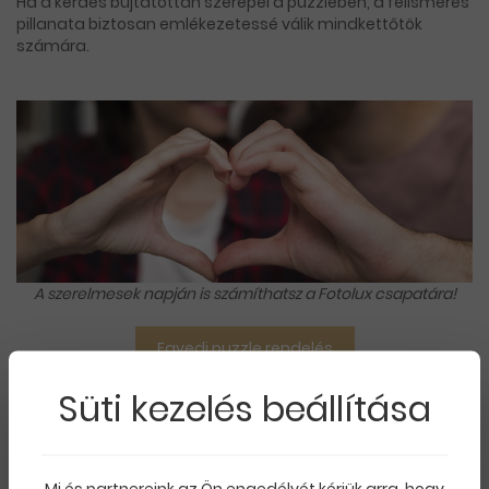
Ha a kérdés bújtatottan szerepel a puzzleben, a felismerés
pillanata biztosan emlékezetessé válik mindkettőtök
számára.
A szerelmesek napján is számíthatsz a Fotolux csapatára!
Egyedi puzzle rendelés
Süti kezelés beállítása
Boldog Valentin napot kívánunk Nektek!
Mi és partnereink az Ön engedélyét kérjük arra, hogy