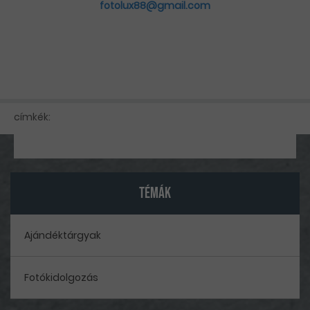
fotolux88@gmail.com
címkék:
TÉMÁK
Ajándéktárgyak
Fotókidolgozás