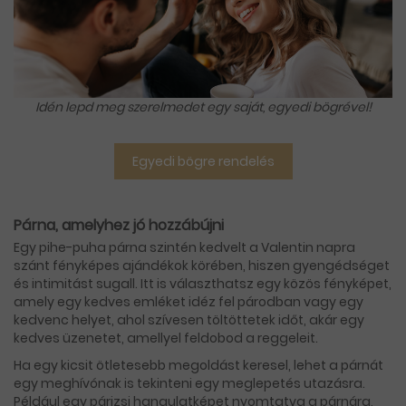
Idén lepd meg szerelmedet egy saját, egyedi bögrével!
Egyedi bögre rendelés
Párna, amelyhez jó hozzábújni
Egy pihe-puha párna szintén kedvelt a Valentin napra
szánt fényképes ajándékok körében, hiszen gyengédséget
és intimitást sugall. Itt is választhatsz egy közös fényképet,
amely egy kedves emléket idéz fel párodban vagy egy
kedvenc helyet, ahol szívesen töltöttetek időt, akár egy
kedves üzenetet, amellyel feldobod a reggeleit.
Ha egy kicsit ötletesebb megoldást keresel, lehet a párnát
egy meghívónak is tekinteni egy meglepetés utazásra.
Például egy párizsi hangulatképet nyomtatva a párnára,