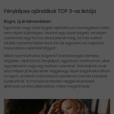
Fényképes ajándékok TOP 3-as listája
Bögre, új értelmezésben
Egy kávés vagy teás bögrét ajándékozni önmagában talán
nem olyan különleges. Viszont egy olyan bögrét, amelyen
szerelmed egy fontos része jelenik meg, az már sokkal
inkább szerethetőbbé teszi ezt az egyszerű és naponta
használatos ajándéktárgyat.
Miket nyomtathatsz bögrére? A lehetőségek tárháza
végtelen, akár közös fényképet, egy közös motívumot, akár
egy idézetet vagy egy kedves üzenetet. Gondoljunk csak
arra milyen jó érzés lehet reggel egy olyan bögrével indítani
a napot, amelyen a következő szerelmes üzenet szerepel
a párunktól: “A mosolyod minden reggel elvarázsol.
Akárcsak az első pillanatban, mikor megláttalak.”