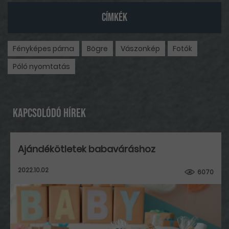
CÍMKÉK
Fényképes párna
Bögre
Vászonkép
Fotók
Póló nyomtatás
Kapcsolódó hírek
Ajándékötletek babaváráshoz
2022.10.02
6070