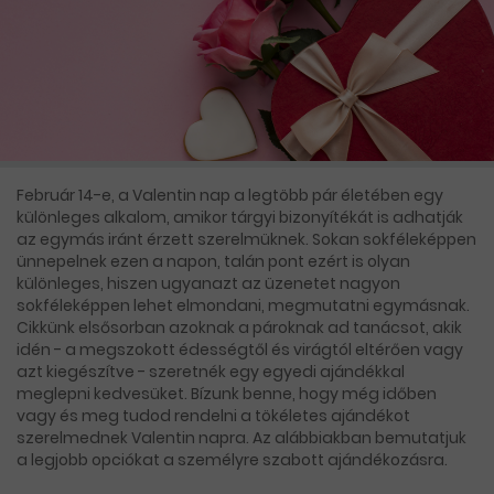
Február 14-e, a Valentin nap a legtöbb pár életében egy
különleges alkalom, amikor tárgyi bizonyítékát is adhatják
az egymás iránt érzett szerelmüknek. Sokan sokféleképpen
ünnepelnek ezen a napon, talán pont ezért is olyan
különleges, hiszen ugyanazt az üzenetet nagyon
sokféleképpen lehet elmondani, megmutatni egymásnak.
Cikkünk elsősorban azoknak a pároknak ad tanácsot, akik
idén - a megszokott édességtől és virágtól eltérően vagy
azt kiegészítve - szeretnék egy egyedi ajándékkal
meglepni kedvesüket. Bízunk benne, hogy még időben
vagy és meg tudod rendelni a tökéletes ajándékot
szerelmednek Valentin napra. Az alábbiakban bemutatjuk
a legjobb opciókat a személyre szabott ajándékozásra.