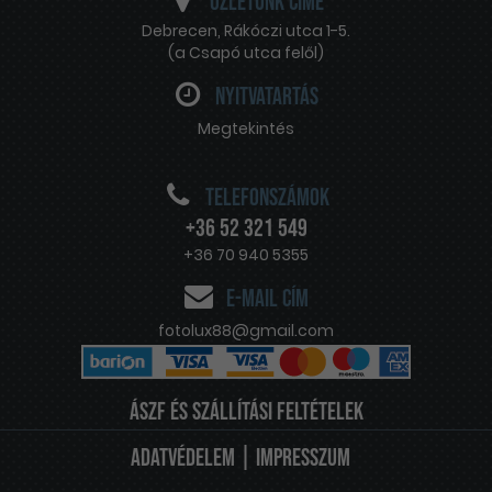
Üzletünk címe
Debrecen
,
Rákóczi utca 1-5.
(a Csapó utca felől)
Nyitvatartás
Megtekintés
Telefonszámok
+36 52 321 549
+36 70 940 5355
E-mail cím
fotolux88@gmail.com
ÁSZF ÉS SZÁLLÍTÁSI FELTÉTELEK
Adatvédelem
|
Impresszum