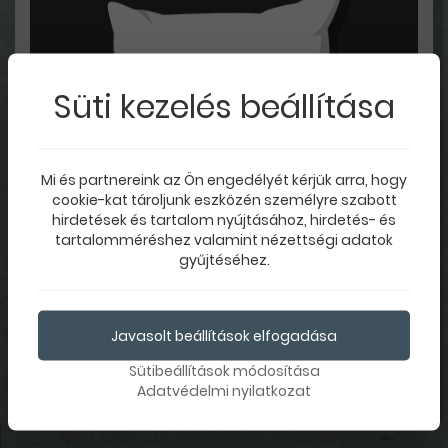
Süti kezelés beállítása
Mi és partnereink az Ön engedélyét kérjük arra, hogy
cookie-kat tároljunk eszközén személyre szabott
hirdetések és tartalom nyújtásához, hirdetés- és
tartalomméréshez valamint nézettségi adatok
gyűjtéséhez.
Párna 2 oldalas nyomtatással
Már 6000 FT-tól
Javasolt beállítások elfogadása
Választ
Sütibeállítások módosítása
Adatvédelmi nyilatkozat