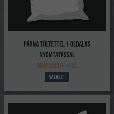
Párna töltettel 1 oldalas
nyomtatással
Már 5500 FT-tól
Választ