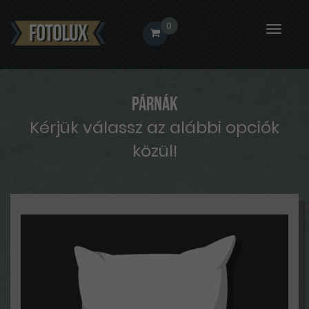
0
Toggle
naviga
Párnák
Kérjük válassz az alábbi opciók
közül!