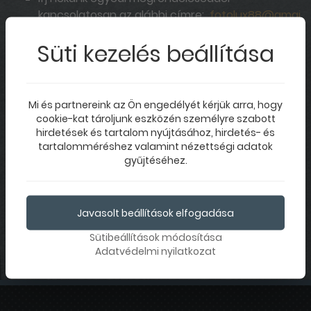
kapcsolatosan az alábbi címre:
fotolux88@gmai
l.com
;
Süti kezelés beállítása
NYITVATARTÁSUNK
Mi és partnereink az Ön engedélyét kérjük arra, hogy
Hétfő-Péntek: 10:00-17:00
cookie-kat tároljunk eszközén személyre szabott
Szombat-Vasárnap: ZÁRVA
hirdetések és tartalom nyújtásához, hirdetés- és
tartalomméréshez valamint nézettségi adatok
gyűjtéséhez.
VEDD FEL VELÜNK A KAPCSOLATOT
+36 52 321 549
+36 70 940 5355
Javasolt beállítások elfogadása
Sütibeállítások módosítása
Adatvédelmi nyilatkozat