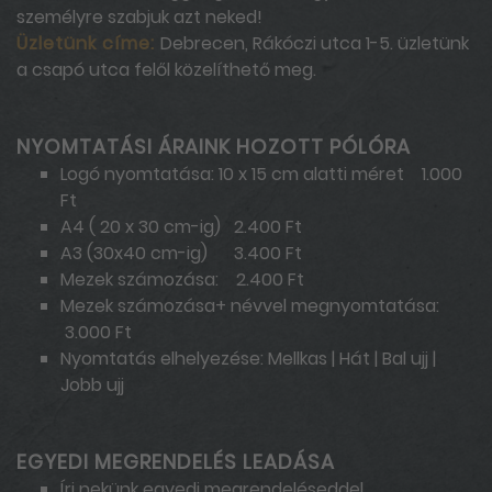
személyre szabjuk azt neked!
Üzletünk címe:
Debrecen, Rákóczi utca 1-5. üzletünk
a csapó utca felől közelíthető meg.
NYOMTATÁSI ÁRAINK HOZOTT PÓLÓRA
Logó nyomtatása: 10 x 15 cm alatti méret 1.000
Ft
A4 ( 20 x 30 cm-ig) 2.400 Ft
A3 (30x40 cm-ig) 3.400 Ft
Mezek számozása: 2.400 Ft
Mezek számozása+ névvel megnyomtatása:
3.000 Ft
Nyomtatás elhelyezése: Mellkas | Hát | Bal ujj |
Jobb ujj
EGYEDI MEGRENDELÉS LEADÁSA
Írj nekünk egyedi megrendeléseddel