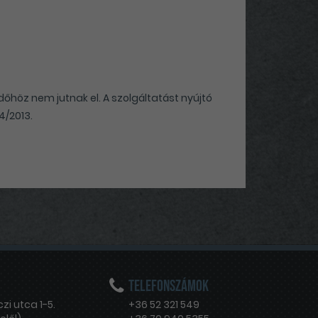
őhöz nem jutnak el. A szolgáltatást nyújtó
4/2013.
Telefonszámok
zi utca 1-5.
+36 52 321 549