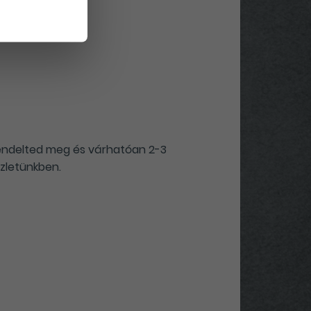
rendelted meg és várhatóan 2-3
zletünkben.