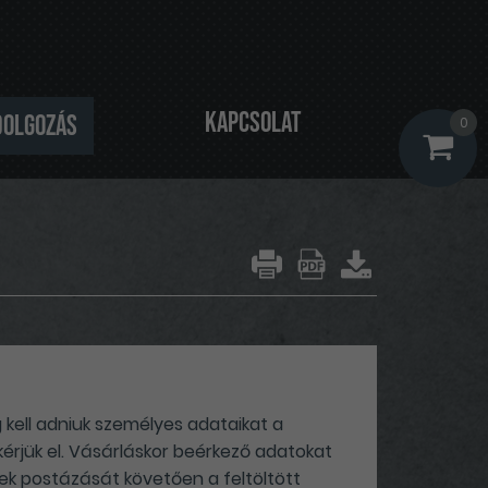
Kapcsolat
dolgozás
0
kell adniuk személyes adataikat a
 kérjük el. Vásárláskor beérkező adatokat
kek postázását követően a feltöltött