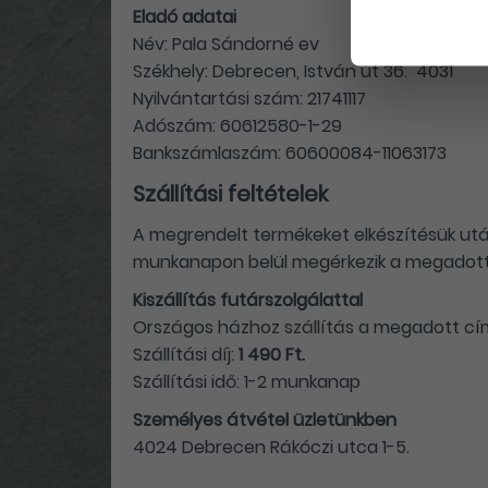
Eladó adatai
Név: Pala Sándorné ev
Székhely: Debrecen, István út 36. 4031
Nyilvántartási szám: 21741117
Adószám: 60612580-1-29
Bankszámlaszám: 60600084-11063173
Szállítási feltételek
A megrendelt termékeket elkészítésük utá
munkanapon belül megérkezik a megadott 
Kiszállítás futárszolgálattal
Országos házhoz szállítás a megadott cí
Szállítási díj:
1 490 Ft.
Szállítási idő: 1-2 munkanap
Személyes átvétel üzletünkben
4024 Debrecen Rákóczi utca 1-5.