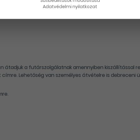
Sütibeállítások módosítása
Adatvédelmi nyilatkozat
n átadjuk a futárszolgálatnak amennyiben kiszállítással 
címre. Lehetőség van személyes átvételre is debreceni ü
mre.