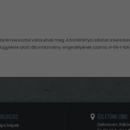
szerén keresztül valósulnak meg. A bankkártya adatok a keresked
lügyelete alatt álló intézmény, engedélyének száma: H-EN-I-106
dolgozás
Üzletünk címe
Debrecen
,
Rákóc
apú képek