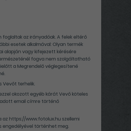
n foglaltak az irányadóak. A felek eltérő
lábbi esetek alkalmával: Olyan termék
i alapján vagy kifejezett kérésére
y természeténél fogva nem szolgáltatható
 Mielőtt a Megrendelő véglegesítené
né.
 Vevőt terhelik.
 ezzel okozott egyéb kárát Vevő köteles
egadott email címre történő
a az https://www.fotolux.hu szellemi
os engedélyével történhet meg.