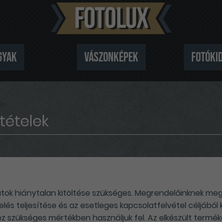
gyak
Vászonképek
Fotóki
tételek
ok hiánytalan kitöltése szükséges. Megrendelőinknek meg 
elés teljesítése és az esetleges kapcsolatfelvétel céljából
ez szükséges mértékben használjuk fel. Az elkészült termé