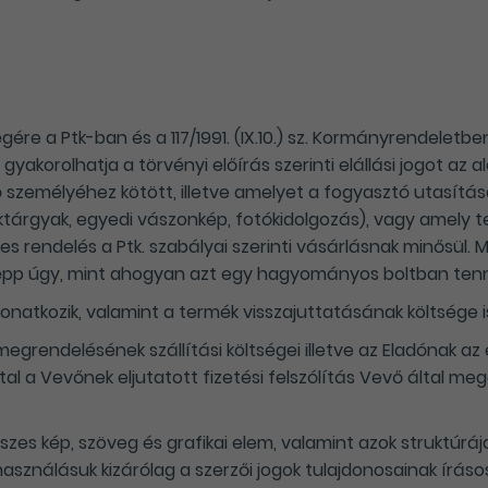
gére a Ptk-ban és a 117/1991. (IX.10.) sz. Kormányrendeletbe
korolhatja a törvényi előírás szerinti elállási jogot az a
személyéhez kötött, illetve amelyet a fogyasztó utasítása
déktárgyak, egyedi vászonkép, fotókidolgozás), vagy amel
es rendelés a Ptk. szabályai szerinti vásárlásnak minősül.
épp úgy, mint ahogyan azt egy hagyományos boltban ten
vonatkozik, valamint a termék visszajuttatásának költsége is
egrendelésének szállítási költségei illetve az Eladónak az
tal a Vevőnek eljutatott fizetési felszólítás Vevő által m
szes kép, szöveg és grafikai elem, valamint azok struktúráj
asználásuk kizárólag a szerzői jogok tulajdonosainak írás