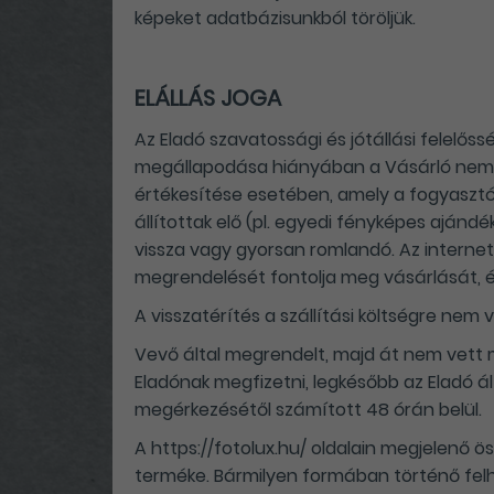
képeket adatbázisunkból töröljük.
ELÁLLÁS JOGA
Az Eladó szavatossági és jótállási felelőssé
megállapodása hiányában a Vásárló nem gya
értékesítése esetében, amely a fogyasztó 
állítottak elő (pl. egyedi fényképes aján
vissza vagy gyorsan romlandó. Az internet
megrendelését fontolja meg vásárlását, 
A visszatérítés a szállítási költségre nem 
Vevő által megrendelt, majd át nem vett m
Eladónak megfizetni, legkésőbb az Eladó ál
megérkezésétől számított 48 órán belül.
A https://fotolux.hu/ oldalain megjelenő ös
terméke. Bármilyen formában történő felh